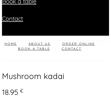
book a table
contact
HOME
ABOUT US
ORDER ONLINE
BOOK A TABLE
CONTACT
Mushroom kadai
18.95
€