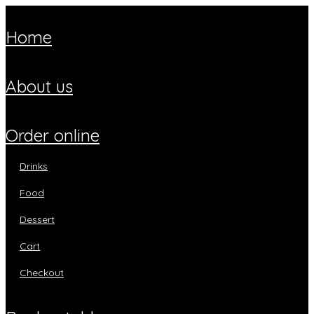
home
about us
order online
drinks
food
dessert
cart
checkout