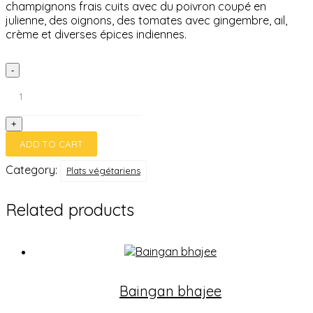
champignons frais cuits avec du poivron coupé en
julienne, des oignons, des tomates avec gingembre, ail,
crème et diverses épices indiennes.
Mushroom
-
kadai
quantity
+
ADD TO CART
Category:
Plats végétariens
Related products
Baingan bhajee