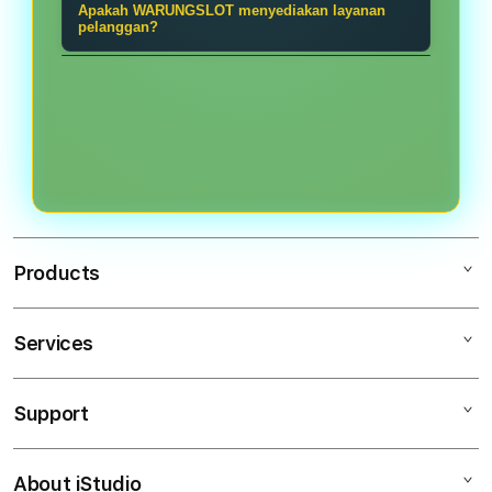
WARUNGSLOT merupakan platform
2-3 menit tanpa potongan. Koleksi
dan aman. Seperti, Transfer bank
Apakah WARUNGSLOT menyediakan layanan
cashback 5%, rollingan 0.5%, dan WD
yang sudah berlisensi, menggunakan
pelanggan?
game lengkap dari Pragmatic Play,
(BCA, BRI, BNI, Mandiri), E-Wallet
2-3 menit. Memberikan peluang
enkripsi SSL berlapis, dan beroperasi
PG Soft, Microgaming, Habanero,
(Dana, OVO, GoPay), QRIS, dan pulsa
Iya sudah pasti, WARUNGSLOT
maxwin lebih besar di setiap
sesuai dengan peraturan yang
dan Spadegaming. Deposit 5000 via
Telkomsel & XL tanpa potongan.
mempunyai layanan customer
putaran. Membuat pengalaman
berlaku dalam industri slot online,
bank, e-wallet, QRIS, atau pulsa
service profesional yang selalu siap
bermain semakin seru dan juga
sehingga aman untuk anda
tanpa potongan.
membantu anda untuk
menguntungkan.
mainkan!.
menyelesaikan masalah apapun
selama 24/7. Proses withdraw super
cepat 2-3 menit langsung cair!
Products
Services
WARUNGSLOT
SLOT
Support
AppleCare+
SLOT GACOR
Corporate
SITUS SLOT
About iStudio
My Account