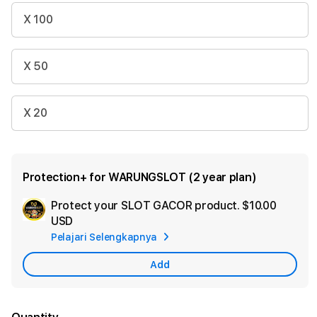
X 100
X 50
X 20
Protection+ for WARUNGSLOT (2 year plan)
Protect your SLOT GACOR product.
$10.00
Ad
USD
App
Pelajari Selengkapnya
Car
Add