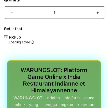
Quantity
Decrease
Incr
quantity
quant
for
for
Get it fast
WARUNGSLOT:
WAR
Platform
Plat
Pickup
Game
Gam
Loading store
Online
Onlin
x
x
India
India
Restaurant
Rest
Indianne
India
WARUNGSLOT: Platform
et
et
Himalayannenne
Hima
Game Online x India
Restaurant Indianne et
Himalayannenne
WARUNGSLOT adalah platform game
online yang menggabungkan keseruan