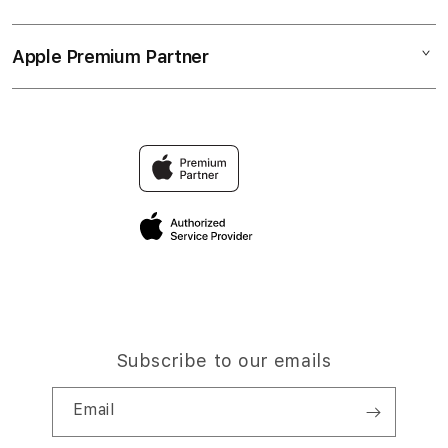
SLOT GACOR
LINK SLOT GACOR
Collection & Delivery
Elush Service Provider
SITUS SLOT GACOR
Apple Premium Partner
About Us
Returns & Exchanges
Financing Options
SLOT GACOR HARI INI
Find an iStudio near you
Contact Us
Trade-in
SLOT GACOR GAMPANG MENANG
Why Shop at iStudio
FAQ
Traveller Reservation
Elush Corporate Website
Privacy Policy
Site Terms of Use
Subscribe to our emails
Email