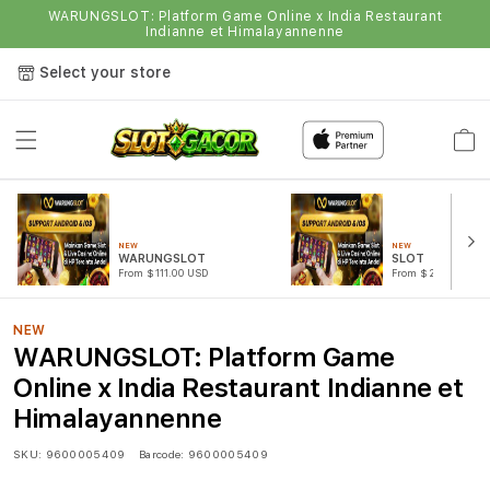
WARUNGSLOT: Platform Game Online x India Restaurant
Indianne et Himalayannenne
Select your store
Cart
NEW
NEW
WARUNGSLOT
SLOT
From $111.00 USD
From $222.00 USD
NEW
WARUNGSLOT: Platform Game
Online x India Restaurant Indianne et
Himalayannenne
SKU:
9600005409
Barcode:
9600005409