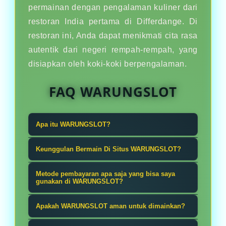
permainan dengan pengalaman kuliner dari
restoran India pertama di Differdange. Di
restoran ini, Anda dapat menikmati cita rasa
autentik dari negeri rempah-rempah, yang
disiapkan oleh koki-koki berpengalaman.
FAQ WARUNGSLOT
Apa itu WARUNGSLOT?
WARUNGSLOT adalah situs slot
Keunggulan Bermain Di Situs WARUNGSLOT?
online gacor terpercaya dengan RTP
Keunggulan yang membuat
live update tiap jam, server turbo
Metode pembayaran apa saja yang bisa saya
WARUNGSLOT menjadi situs slot
gunakan di WARUNGSLOT?
anti lag, bonus new member 100% di
gacor terbaik terletak pada RTP live
awal, cashback mingguan 5%,
WARUNGSLOT menyediakan berbagai
Apakah WARUNGSLOT aman untuk dimainkan?
update tiap jam, server turbo anti
rollingan 0.5%, dan proses WD kilat
metode pembayaran yang terpercaya
lag, bonus new member 100%,