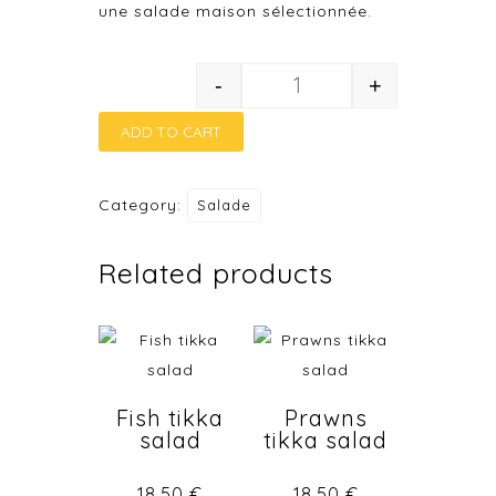
une salade maison sélectionnée.
-
+
Chicken tikka salad qua
ADD TO CART
Category:
Salade
Related products
Fish tikka
Prawns
salad
tikka salad
18.50
€
18.50
€