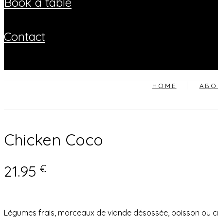
book a table
contact
HOME
ABO
Chicken Coco
21.95
€
Légumes frais, morceaux de viande désossée, poisson ou cre