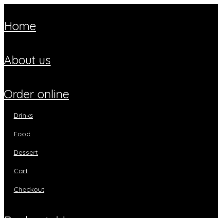
home
about us
order online
drinks
food
dessert
cart
checkout