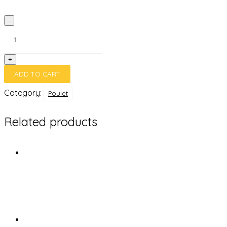
Chicken
-
Coco
quantity
+
ADD TO CART
Category:
Poulet
Related products