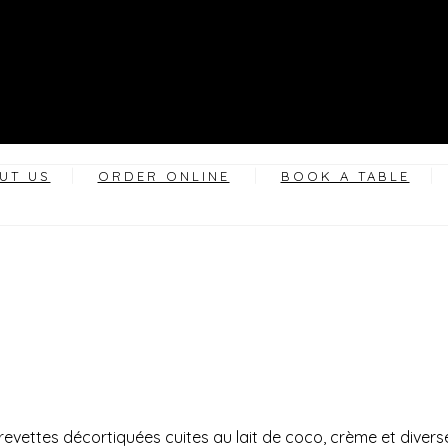
UT US
ORDER ONLINE
BOOK A TABLE
vettes décortiquées cuites au lait de coco, crème et diverse