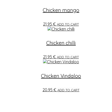
Chicken mango
21.95
€
ADD TO CART
Chicken chilli
21.95
€
ADD TO CART
Chicken Vindaloo
20.95
€
ADD TO CART
STAY TUNED
Find us in Facebook for more updates and new offers.